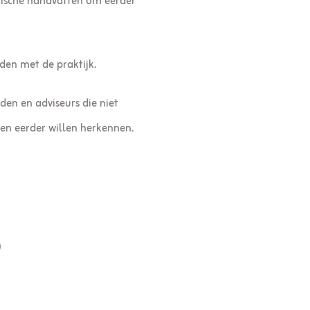
tische handvatten om eerder
nden met de praktijk.
den en adviseurs die niet
len eerder willen herkennen.
?