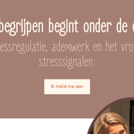
egrijpen begint onder de 
tressregulatie, ademwerk en het vr
stresssignalen.
Ik meld me aan