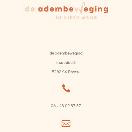
de adembeweging
Lisdodde 3
5282 SX Boxtel

06 – 43 02 37 57
