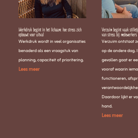
Werkdruk begint in het lichaam: hoe stress zich
Verzuim begint vaak stillet
opbouwt voor uitval
van stress bij medewerkers
Werkdruk wordt in veel organisaties
Verzuim ontstaat z
benaderd als een vraagstuk van
op de andere dag. 
planning, capaciteit of prioritering.
gevallen gaat er e
Lees meer
vooraf waarin ieman
functioneren, afsp
verantwoordelijkhe
Daardoor lijkt er v
hand.
Lees meer